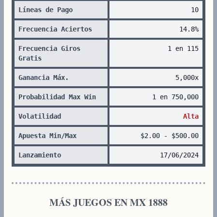
Líneas de Pago
10
Frecuencia Aciertos
14.8%
Frecuencia Giros
1 en 115
Gratis
Ganancia Máx.
5,000x
Probabilidad Max Win
1 en 750,000
Volatilidad
Alta
Apuesta Min/Max
$2.00 - $500.00
Lanzamiento
17/06/2024
MÁS JUEGOS EN MX 1888