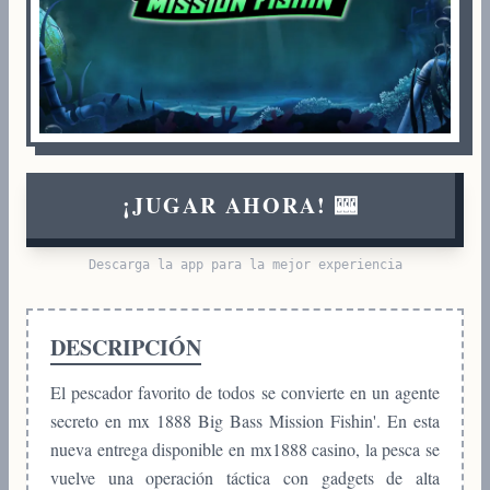
¡JUGAR AHORA! 🎰
Descarga la app para la mejor experiencia
DESCRIPCIÓN
El pescador favorito de todos se convierte en un agente
secreto en mx 1888 Big Bass Mission Fishin'. En esta
nueva entrega disponible en mx1888 casino, la pesca se
vuelve una operación táctica con gadgets de alta